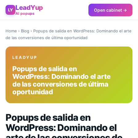
LeadYup
Open cabinet →
LY
AI popups
Home
›
Blog
› Popups de salida en WordPress: Dominando el arte
de las conversiones de última oportunidad
LEADYUP
Popups de salida en
WordPress: Dominando el arte
de las conversiones de última
oportunidad
Popups de salida en
WordPress: Dominando el
arte de las conversiones de