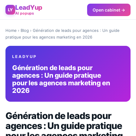
LeadYup
Open cabinet →
LY
AI popups
Home
›
Blog
› Génération de leads pour agences : Un guide
pratique pour les agences marketing en 2026
LEADYUP
Génération de leads pour
agences : Un guide pratique
pour les agences marketing en
2026
Génération de leads pour
agences : Un guide pratique
pour les agences marketing