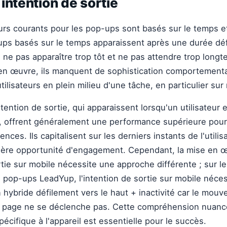
intention de sortie
s courants pour les pop-ups sont basés sur le temps et 
ups basés sur le temps apparaissent après une durée déf
ne pas apparaître trop tôt et ne pas attendre trop long
 en œuvre, ils manquent de sophistication comportement
tilisateurs en plein milieu d'une tâche, en particulier sur
ention de sortie, qui apparaissent lorsqu'un utilisateur e
te, offrent généralement une performance supérieure pour
nces. Ils capitalisent sur les derniers instants de l'utilis
nière opportunité d'engagement. Cependant, la mise en 
ortie sur mobile nécessite une approche différente ; sur l
es pop-ups LeadYup, l'intention de sortie sur mobile néce
hybride défilement vers le haut + inactivité car le mouv
la page ne se déclenche pas. Cette compréhension nuan
cifique à l'appareil est essentielle pour le succès.