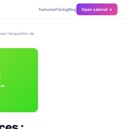
Features
Pricing
Blog
Open cabinet →
ur l'acquisition de
:
p-
ces :