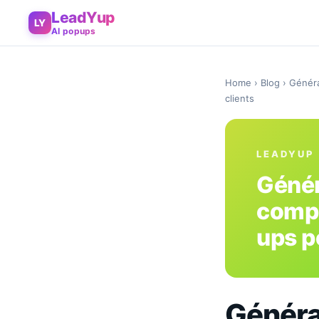
LeadYup
LY
AI popups
Home
›
Blog
› Généra
clients
LEADYUP
Génér
compa
ups po
Généra