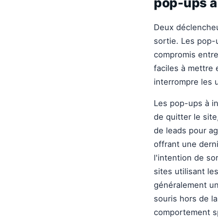
pop-ups à 
Deux déclencheur
sortie. Les pop-
compromis entre 
faciles à mettre
interrompre les u
Les pop-ups à int
de quitter le si
de leads pour age
offrant une der
l'intention de s
sites utilisant l
généralement un 
souris hors de 
comportement spé