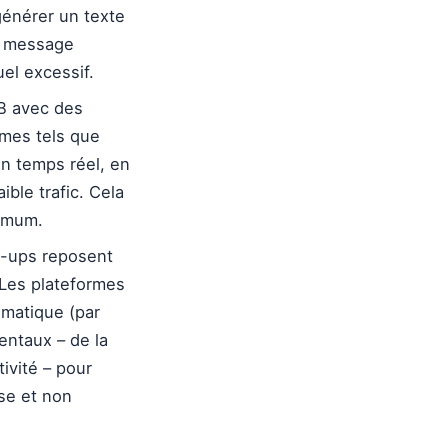
générer un texte
le message
uel excessif.
/B avec des
hmes tels que
en temps réel, en
ble trafic. Cela
ximum.
-ups reposent
 Les plateformes
omatique (par
entaux – de la
ivité – pour
ise et non