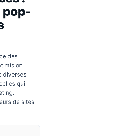
e pop-
s
nce des
nt mis en
e diverses
celles qui
eting.
eurs de sites