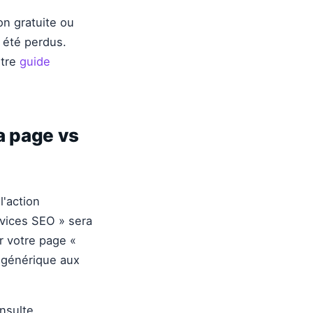
on gratuite ou
 été perdus.
otre
guide
la page vs
l'action
rvices SEO » sera
r votre page «
» générique aux
onsulte