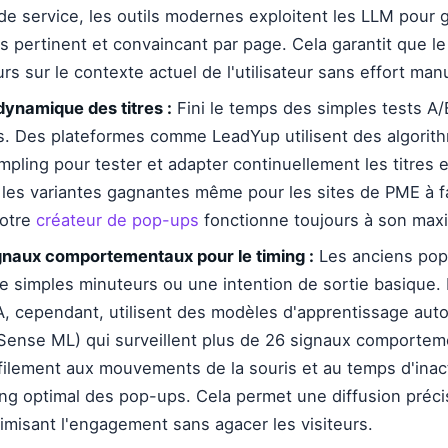
e service, les outils modernes exploitent les LLM pour 
s pertinent et convaincant par page. Cela garantit que 
urs sur le contexte actuel de l'utilisateur sans effort man
dynamique des titres :
Fini le temps des simples tests A
es. Des plateformes comme LeadYup utilisent des algorit
ling pour tester et adapter continuellement les titres 
 les variantes gagnantes même pour les sites de PME à fai
votre
créateur de pop-ups
fonctionne toujours à son ma
gnaux comportementaux pour le timing :
Les anciens pop
e simples minuteurs ou une intention de sortie basique.
IA, cependant, utilisent des modèles d'apprentissage aut
Sense ML) qui surveillent plus de 26 signaux comportem
filement aux mouvements de la souris et au temps d'inact
ming optimal des pop-ups. Cela permet une diffusion préc
ximisant l'engagement sans agacer les visiteurs.