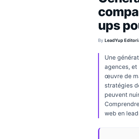
compar
ups pou
By
LeadYup Editori
Une générati
agences, et 
œuvre de ma
stratégies d
peuvent nuir
Comprendre c
web en lead