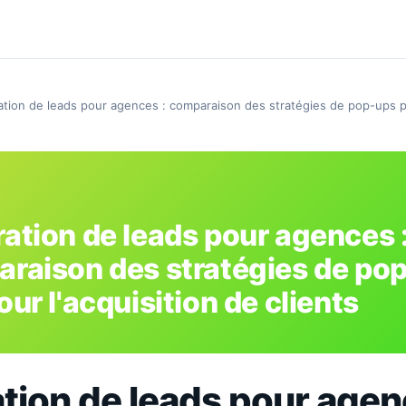
tion de leads pour agences : comparaison des stratégies de pop-ups po
ation de leads pour agences 
raison des stratégies de po
ur l'acquisition de clients
tion de leads pour agen