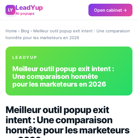
LeadYup
Open cabinet →
LY
AI popups
Home
›
Blog
› Meilleur outil popup exit intent : Une comparaison
honnête pour les marketeurs en 2026
LEADYUP
Meilleur outil popup exit intent :
Une comparaison honnête
pour les marketeurs en 2026
Meilleur outil popup exit
intent : Une comparaison
honnête pour les marketeurs