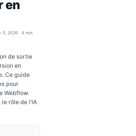
r en
y 5, 2026
· 4 min
on de sortie
rsion en
te. Ce guide
es pour
ie Webflow.
le rôle de l'IA