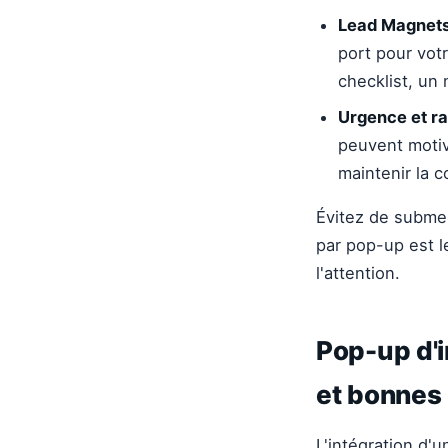
Lead Magnets
port pour vot
checklist, un
Urgence et ra
peuvent motiv
maintenir la c
Évitez de submerg
par pop-up est le
l'attention.
Pop-up d'i
et bonnes
L'intégration d'