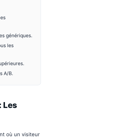
les
es génériques.
ous les
upérieures.
s A/B.
: Les
t où un visiteur