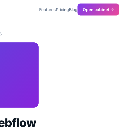
Features
Pricing
Blog
Open cabinet →
6
Webflow