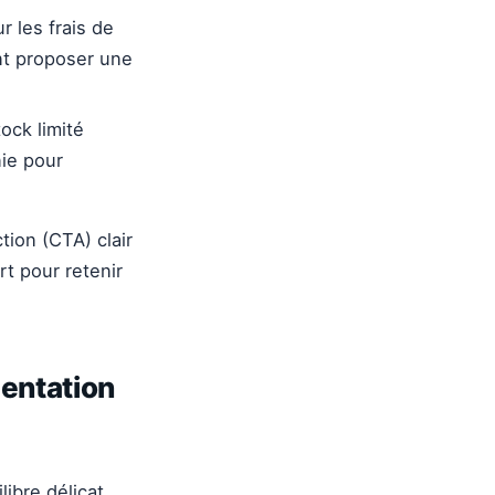
r les frais de
nt proposer une
ock limité
nie pour
tion (CTA) clair
rt pour retenir
mentation
ibre délicat