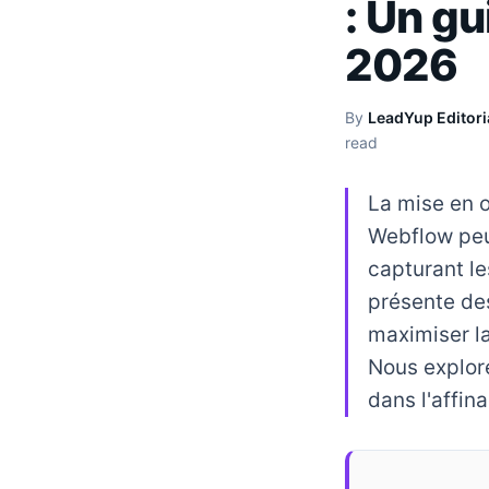
: Un gu
2026
By
LeadYup Editori
read
La mise en œ
Webflow peu
capturant les
présente de
maximiser l
Nous explore
dans l'affin