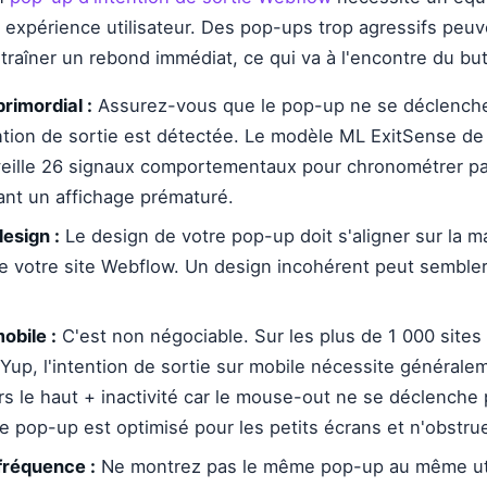
et expérience utilisateur. Des pop-ups trop agressifs peu
entraîner un rebond immédiat, ce qui va à l'encontre du bu
primordial :
Assurez-vous que le pop-up ne se déclenche
ention de sortie est détectée. Le modèle ML ExitSense de
eille 26 signaux comportementaux pour chronométrer pa
ant un affichage prématuré.
esign :
Le design de votre pop-up doit s'aligner sur la m
de votre site Webflow. Un design incohérent peut sembler
obile :
C'est non négociable. Sur les plus de 1 000 sites u
up, l'intention de sortie sur mobile nécessite générale
rs le haut + inactivité car le mouse-out ne se déclenche
e pop-up est optimisé pour les petits écrans et n'obstru
 fréquence :
Ne montrez pas le même pop-up au même uti