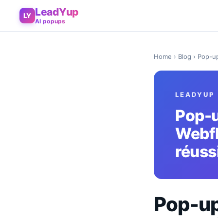
LeadYup
LY
AI popups
Home
›
Blog
› Pop-up
LEADYUP
Pop-u
Webfl
réuss
Pop-up