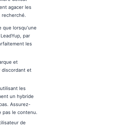
vent agacer les
t recherché.
 que lorsqu'une
 LeadYup, par
rfaitement les
arque et
 discordant et
tilisant les
ment un hybride
 pas. Assurez-
e pas le contenu.
lisateur de