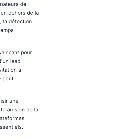
dinateurs de
 en dehors de la
, la détection
 temps
nvaincant pour
d'un lead
itation à
é peut
isir une
te au sein de la
lateformes
ssentiels.