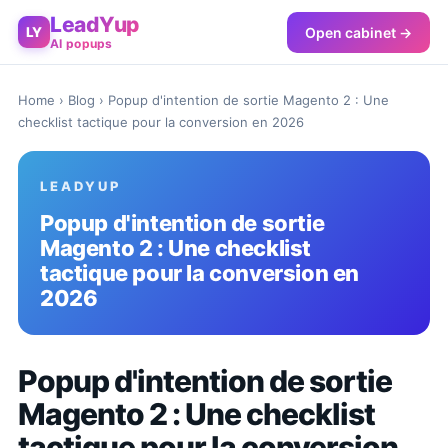
LeadYup
Open cabinet →
LY
AI popups
Home
›
Blog
› Popup d'intention de sortie Magento 2 : Une
checklist tactique pour la conversion en 2026
LEADYUP
Popup d'intention de sortie
Magento 2 : Une checklist
tactique pour la conversion en
2026
Popup d'intention de sortie
Magento 2 : Une checklist
tactique pour la conversion