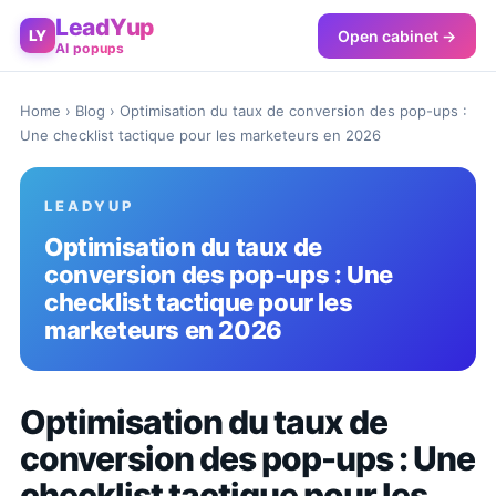
LeadYup
Open cabinet →
LY
AI popups
Home
›
Blog
› Optimisation du taux de conversion des pop-ups :
Une checklist tactique pour les marketeurs en 2026
LEADYUP
Optimisation du taux de
conversion des pop-ups : Une
checklist tactique pour les
marketeurs en 2026
Optimisation du taux de
conversion des pop-ups : Une
checklist tactique pour les