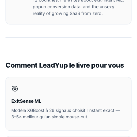
12 countries. He writes about exit-intent ML,
popup conversion data, and the unsexy
reality of growing SaaS from zero.
Comment LeadYup le livre pour vous
🎯
ExitSense ML
Modèle XGBoost à 26 signaux choisit l'instant exact —
3–5× meilleur qu'un simple mouse-out.