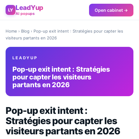
LeadYup
Open cabinet →
LY
AI popups
Home
›
Blog
› Pop-up exit intent : Stratégies pour capter les
visiteurs partants en 2026
LEADYUP
Pop-up exit intent : Stratégies
pour capter les visiteurs
partants en 2026
Pop-up exit intent :
Stratégies pour capter les
visiteurs partants en 2026