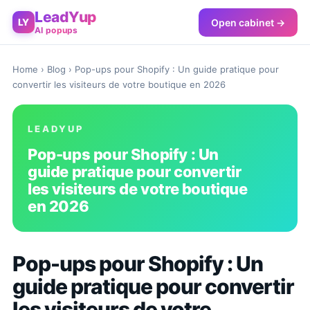
LeadYup
Open cabinet →
LY
AI popups
Home
›
Blog
› Pop-ups pour Shopify : Un guide pratique pour
convertir les visiteurs de votre boutique en 2026
LEADYUP
Pop-ups pour Shopify : Un
guide pratique pour convertir
les visiteurs de votre boutique
en 2026
Pop-ups pour Shopify : Un
guide pratique pour convertir
les visiteurs de votre