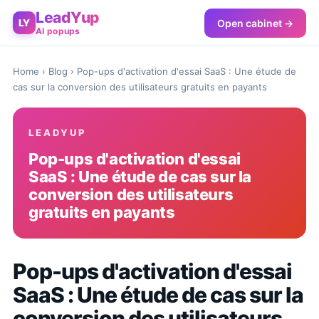
LeadYup
Open cabinet →
LY
AI popups
Home
›
Blog
› Pop-ups d'activation d'essai SaaS : Une étude de
cas sur la conversion des utilisateurs gratuits en payants
LEADYUP
Pop-ups d'activation d'essai
SaaS : Une étude de cas sur la
conversion des utilisateurs
gratuits en payants
Pop-ups d'activation d'essai
SaaS : Une étude de cas sur la
conversion des utilisateurs