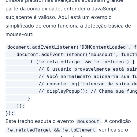
Embora plataformas avançadas abstraiam grande
parte da complexidade, entender o JavaScript
subjacente é valioso. Aqui está um exemplo
simplificado de como funciona a detecção básica de
mouse-out:
document.addEventListener('DOMContentLoaded', f
    document.addEventListener('mouseout', functi
        if (!e.relatedTarget && !e.toElement) {

            // O usuário provavelmente está sain
            // Você normalmente acionaria sua fu
            // console.log('Intenção de saída de
            // displayPopup(); // Chama sua funç
        }

    });

});
Este trecho escuta o evento
. A condição
mouseout
verifica se o
!e.relatedTarget && !e.toElement