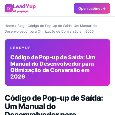
LeadYup
Open cabinet →
LY
AI popups
Home
›
Blog
› Código de Pop-up de Saída: Um Manual do
Desenvolvedor para Otimização de Conversão em 2026
LEADYUP
Código de Pop-up de Saída: Um
Manual do Desenvolvedor para
Otimização de Conversão em
2026
Código de Pop-up de Saída:
Um Manual do
Desenvolvedor para