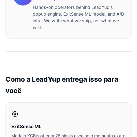
Hands-on operators behind LeadYup's
popup engine, ExitSense ML model, and A/B
infra. We write what we ship, not what we
wish.
Como a LeadYup entrega isso para
você
🎯
ExitSense ML
Modelo XGBoost com 26 sinais escolhe o momento exato