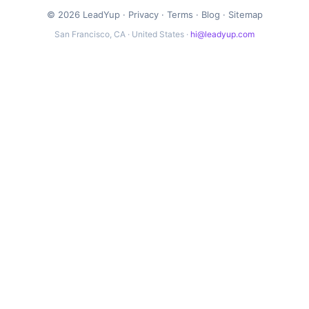
© 2026 LeadYup ·
Privacy
·
Terms
·
Blog
·
Sitemap
San Francisco, CA · United States ·
hi@leadyup.com