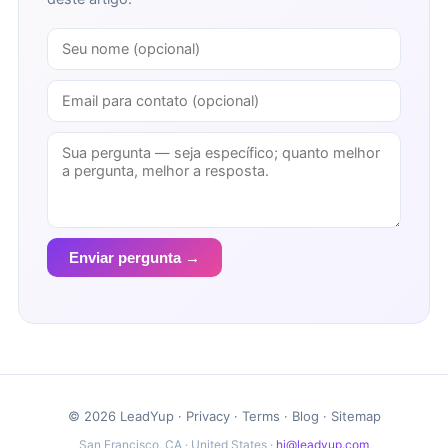
Enviar pergunta →
© 2026 LeadYup ·
Privacy
·
Terms
·
Blog
·
Sitemap
San Francisco, CA · United States ·
hi@leadyup.com