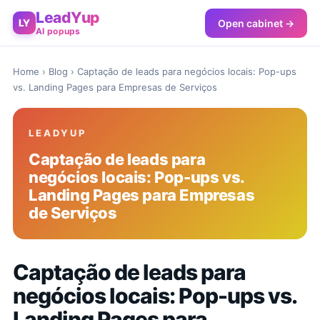
LeadYup
Open cabinet →
LY
AI popups
Home
›
Blog
› Captação de leads para negócios locais: Pop-ups
vs. Landing Pages para Empresas de Serviços
LEADYUP
Captação de leads para
negócios locais: Pop-ups vs.
Landing Pages para Empresas
de Serviços
Captação de leads para
negócios locais: Pop-ups vs.
Landing Pages para