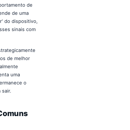
mportamento de
epende de uma
' do dispositivo,
esses sinais com
strategicamente
 os de melhor
ralmente
senta uma
 permanece o
sair.
 Comuns