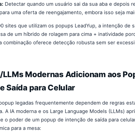
s:
Detectar quando um usuário sai da sua aba e depois r
ara uma oferta de reengajamento, embora isso seja mai
0 sites que utilizam os popups LeadYup, a intenção de s
isa de um híbrido de rolagem para cima + inatividade po
sa combinação oferece detecção robusta sem ser excess
A/LLMs Modernas Adicionam aos Po
e Saída para Celular
popup legadas frequentemente dependem de regras está
cia. A IA moderna e os Large Language Models (LLMs) ap
te o poder de um popup de intenção de saída para celula
âmica para a mesa: