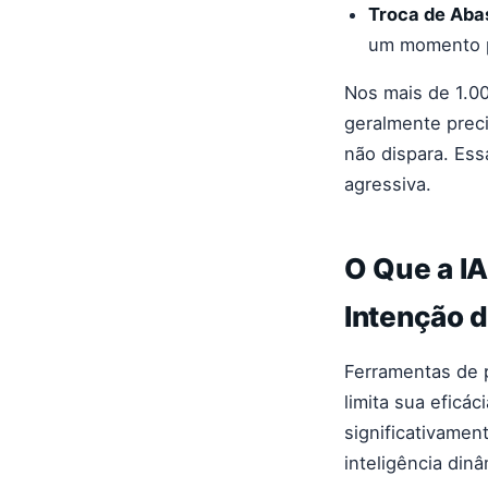
Troca de Aba
um momento p
Nos mais de 1.00
geralmente prec
não dispara. Es
agressiva.
O Que a I
Intenção d
Ferramentas de 
limita sua eficá
significativamen
inteligência din