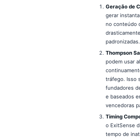
Geração de C
gerar instant
no conteúdo d
drasticamente
padronizadas.
Thompson Sam
podem usar al
continuamente
tráfego. Isso
fundadores d
e baseados em
vencedoras p
Timing Compo
o ExitSense d
tempo de inat