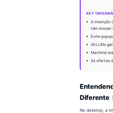
KEY TAKEAWA
A intenção 
não mouse-
Evite popup
IA/LLMs ger
Machine lea
As ofertas 
Entendendo
Diferente 
No desktop, a in