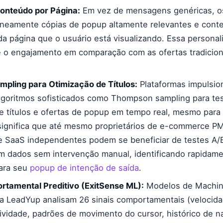
onteúdo por Página:
Em vez de mensagens genéricas, 
aneamente cópias de popup altamente relevantes e cont
a página que o usuário está visualizando. Essa persona
 o engajamento em comparação com as ofertas tradicion
pling para Otimização de Títulos:
Plataformas impulsio
goritmos sofisticados como Thompson sampling para test
 títulos e ofertas de popup em tempo real, mesmo para
 significa que até mesmo proprietários de e-commerce P
e SaaS independentes podem se beneficiar de testes A/
 dados sem intervenção manual, identificando rapidame
ara seu
popup de intenção de saída
.
rtamental Preditivo (ExitSense ML):
Modelos de Machin
a LeadYup analisam 26 sinais comportamentais (velocid
ividade, padrões de movimento do cursor, histórico de n