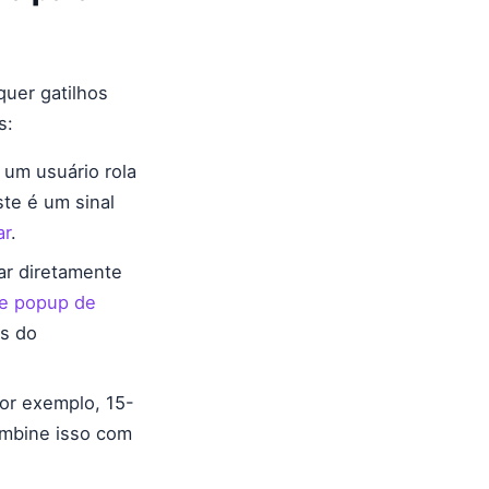
uer gatilhos
s:
um usuário rola
ste é um sinal
ar
.
ar diretamente
de popup de
s do
or exemplo, 15-
ombine isso com