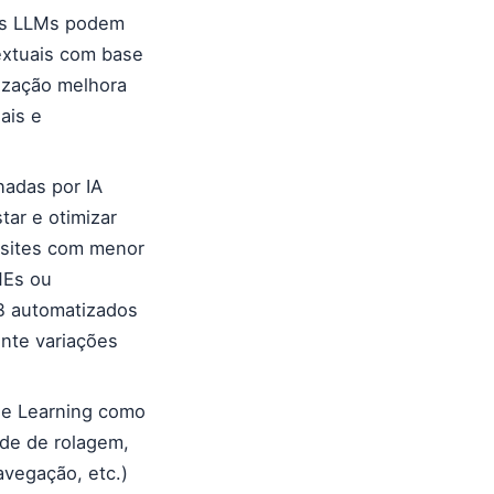
os LLMs podem
extuais com base
lização melhora
ais e
nadas por IA
ar e otimizar
 sites com menor
MEs ou
B automatizados
nte variações
e Learning como
ade de rolagem,
avegação, etc.)