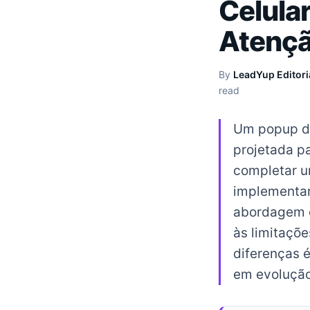
Celular
Atenç
By
LeadYup Editori
read
Um popup de
projetada pa
completar u
implementar
abordagem d
às limitaçõ
diferenças é
em evolução