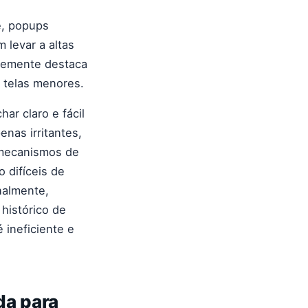
e, popups
 levar a altas
ntemente destaca
 telas menores.
ar claro e fácil
nas irritantes,
 mecanismos de
 difíceis de
nalmente,
histórico de
 ineficiente e
da para