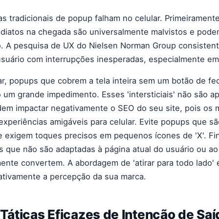
as tradicionais de popup falham no celular. Primeirament
diatos na chegada são universalmente malvistos e podem
ão. A pesquisa de UX do Nielsen Norman Group consiste
 usuário com interrupções inesperadas, especialmente em
, popups que cobrem a tela inteira sem um botão de fech
 um grande impedimento. Esses 'intersticiais' não são ape
m impactar negativamente o SEO do seu site, pois os
experiências amigáveis para celular. Evite popups que são
e exigem toques precisos em pequenos ícones de 'X'. Fi
s que não são adaptadas à página atual do usuário ou ao 
nte convertem. A abordagem de 'atirar para todo lado' é
 ativamente a percepção da sua marca.
 Táticas Eficazes de Intenção de Saí