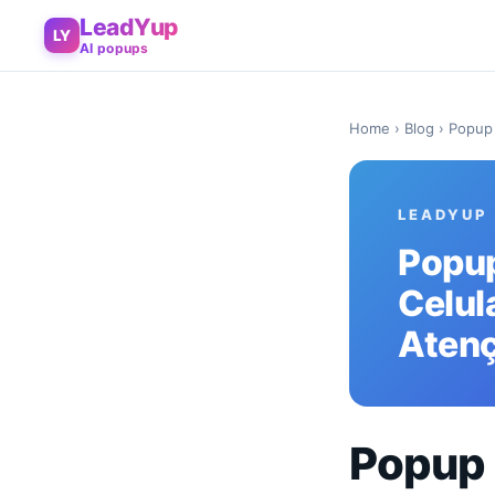
LeadYup
LY
AI popups
Home
›
Blog
› Popup 
LEADYUP
Popup
Celul
Aten
Popup 