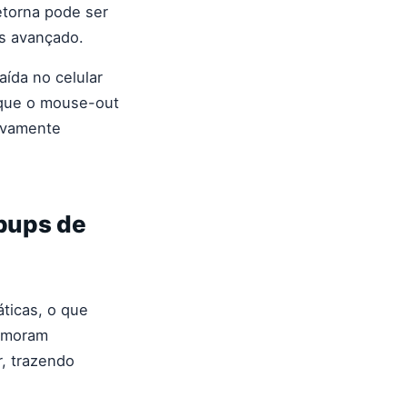
etorna pode ser
s avançado.
aída no celular
rque o mouse-out
ivamente
pups de
ticas, o que
rimoram
r, trazendo