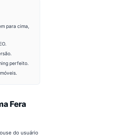
em para cima,
EO.
rsão.
ing perfeito.
 móveis.
ma Fera
mouse do usuário