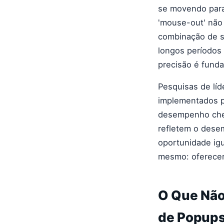
se movendo para 
'mouse-out' não 
combinação de si
longos períodos 
precisão é funda
Pesquisas de lí
implementados p
desempenho cheg
refletem o dese
oportunidade igu
mesmo: oferecer
O Que Não
de Popups