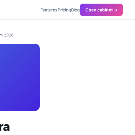
Features
Pricing
Blog
Open cabinet →
em 2026
ra