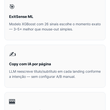
🎯
ExitSense ML
Modelo XGBoost com 26 sinais escolhe o momento exato
— 3–5× melhor que mouse-out simples.
✍️
Copy com IA por página
LLM reescreve título/subtítulo em cada landing conforme
a intenção — sem configurar A/B manual.
🎰