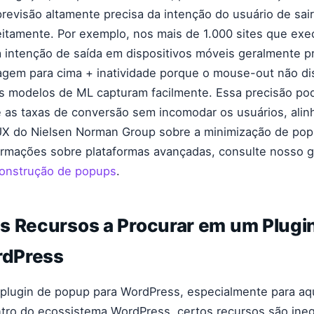
revisão altamente precisa da intenção do usuário de sai
itamente. Por exemplo, nos mais de 1.000 sites que ex
 intenção de saída em dispositivos móveis geralmente p
lagem para cima + inatividade porque o mouse-out não di
s modelos de ML capturam facilmente. Essa precisão po
 as taxas de conversão sem incomodar os usuários, ali
X do Nielsen Norman Group sobre a minimização de pop-
ormações sobre plataformas avançadas, consulte nosso g
construção de popups
.
is Recursos a Procurar em um Plugi
rdPress
 plugin de popup para WordPress, especialmente para a
tro do ecossistema WordPress, certos recursos são ineg