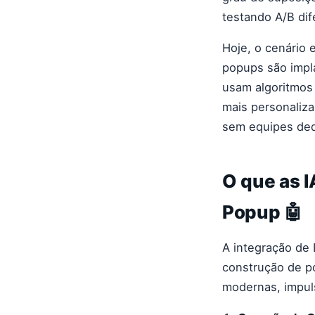
testando A/B dif
Hoje, o cenário 
popups são impl
usam algoritmos 
mais personaliz
sem equipes de
O que as 
Popup 🤖
A integração de
construção de po
modernas, impul