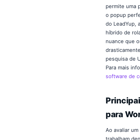
permite uma p
o popup perfe
do LeadYup, a
híbrido de ro
nuance que o
drasticamente
pesquisa de U
Para mais inf
software de 
Principa
para Wo
Ao avaliar um
trabalham den