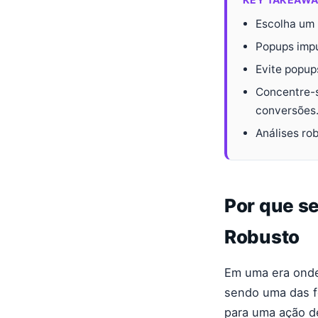
Escolha um 
Popups impu
Evite popup
Concentre-s
conversões
Análises ro
Por que s
Robusto
Em uma era onde
sendo uma das fe
para uma ação d