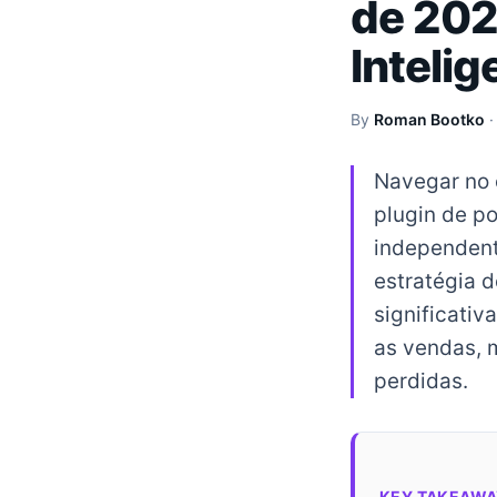
de 202
Intelig
By
Roman Bootko
Navegar no 
plugin de po
independent
estratégia 
significativ
as vendas, 
perdidas.
KEY TAKEAWA