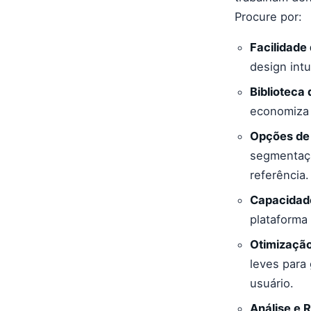
Procure por:
Facilidade
design intu
Biblioteca
economiza 
Opções de
segmentaçã
referência.
Capacidade
plataforma 
Otimizaçã
leves para 
usuário.
Análise e R