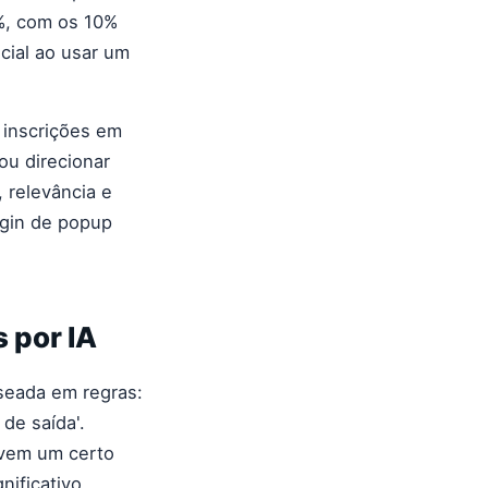
%, com os 10%
cial ao usar um
 inscrições em
ou direcionar
 relevância e
ugin de popup
 por IA
seada em regras:
de saída'.
lvem um certo
nificativo