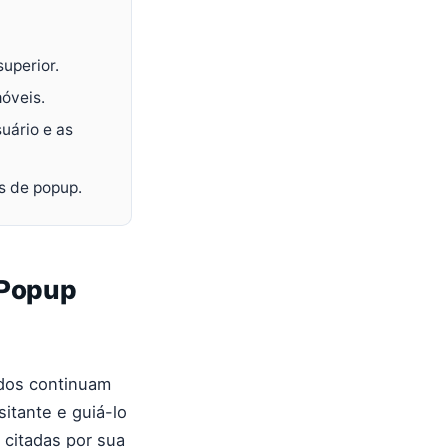
uperior.
móveis.
uário e as
as de popup.
 Popup
ados continuam
itante e guiá-lo
citadas por sua