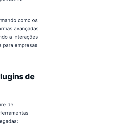
formando como os
formas avançadas
ndo a interações
ca para empresas
lugins de
are de
 ferramentas
legadas: