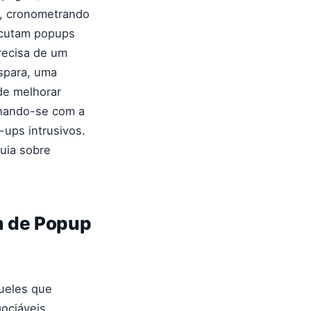
r, cronometrando
ecutam popups
recisa de um
spara, uma
de melhorar
nhando-se com a
ups intrusivos.
uia sobre
n de Popup
queles que
ociáveis.