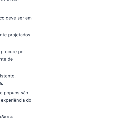
oco deve ser em
nte projetados
 procure por
onte de
istente,
a.
de popups são
 experiência do
sões e