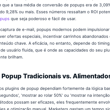
am que a taxa média de conversão de popups era de 3,09
ndo 9,28% ou mais. Esses números ressaltam o ROI poten
opups
que seja poderoso e fácil de usar.
 captura de e-mail, popups modernos podem impulsionar
er ofertas especiais, incentivar carrinhos abandonados 
nteúdo chave. A eficácia, no entanto, depende do timing,
de usuário fluida, que é onde as capacidades do seu pl
nte brilham.
 Popup Tradicionais vs. Alimentados
 os plugins de popup dependiam fortemente da lógica ba
segundos', 'mostrar ao rolar 50%' ou 'mostrar na intenção 
todos possam ser eficazes, eles frequentemente envo
ões e otimização manual. Marketers gastam um tempo sig