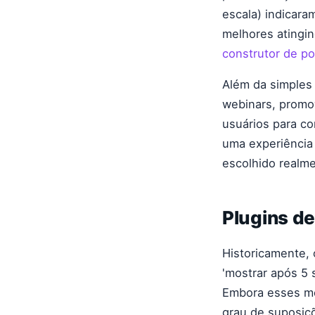
escala) indicar
melhores atingi
construtor de p
Além da simples
webinars, promov
usuários para co
uma experiência 
escolhido realme
Plugins de
Historicamente,
'mostrar após 5 
Embora esses mé
grau de suposiç