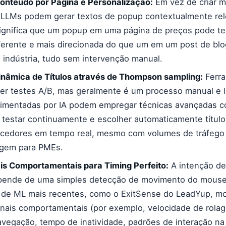
onteúdo por Página e Personalização:
Em vez de criar 
 LLMs podem gerar textos de popup contextualmente rel
significa que um popup em uma página de preços pode t
erente e mais direcionada do que um em um post de blo
 indústria, tudo sem intervenção manual.
inâmica de Títulos através de Thompson sampling:
Ferra
r testes A/B, mas geralmente é um processo manual e l
alimentadas por IA podem empregar técnicas avançadas
 testar continuamente e escolher automaticamente títul
ncedores em tempo real, mesmo com volumes de tráfego 
gem para PMEs.
is Comportamentais para Timing Perfeito:
A intenção de
pende de uma simples detecção de movimento do mouse 
s de ML mais recentes, como o ExitSense do LeadYup, m
nais comportamentais (por exemplo, velocidade de rola
avegação, tempo de inatividade, padrões de interação na 