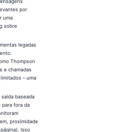
mensagens
evantes por
er uma
g sobre
mentas legadas
ento.
 como Thompson
os e chamadas
limitados – uma
 saída baseada
para fora da
onitoram
gem, proximidade
página). Isso