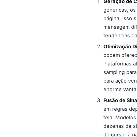
Geração de C
genéricas, os
página. Isso 
mensagem dif
tendências da
Otimização D
podem oferece
Plataformas 
sampling para
para ação ve
enorme vanta
Fusão de Sina
em regras de
tela. Modelo
dezenas de si
do cursor à n