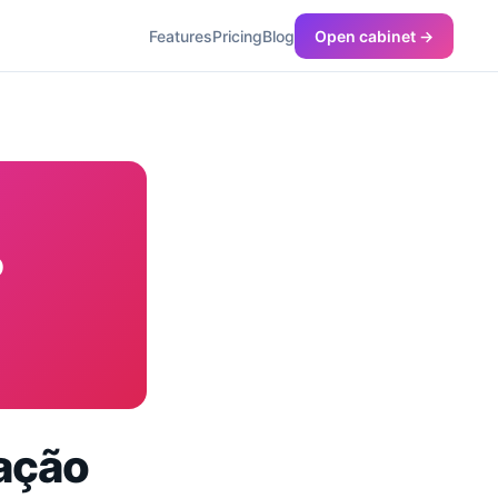
Features
Pricing
Blog
Open cabinet →
o
ação