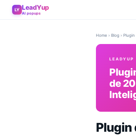
LeadYup
LY
AI popups
Home
›
Blog
› Plugin
LEADYUP
Plugi
de 20
Intel
Plugin