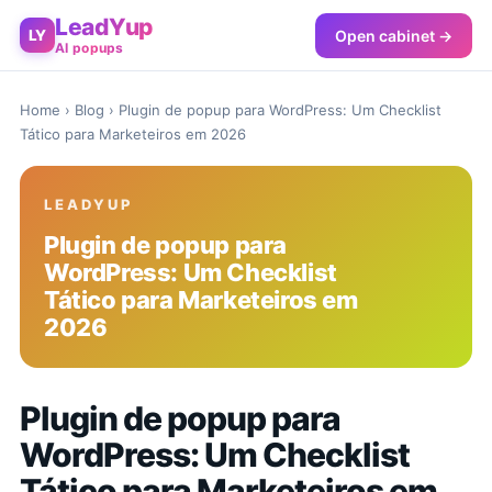
LeadYup
Open cabinet →
LY
AI popups
Home
›
Blog
› Plugin de popup para WordPress: Um Checklist
Tático para Marketeiros em 2026
LEADYUP
Plugin de popup para
WordPress: Um Checklist
Tático para Marketeiros em
2026
Plugin de popup para
WordPress: Um Checklist
Tático para Marketeiros em