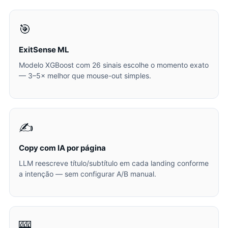
🎯
ExitSense ML
Modelo XGBoost com 26 sinais escolhe o momento exato
— 3–5× melhor que mouse-out simples.
✍️
Copy com IA por página
LLM reescreve título/subtítulo em cada landing conforme
a intenção — sem configurar A/B manual.
🎰