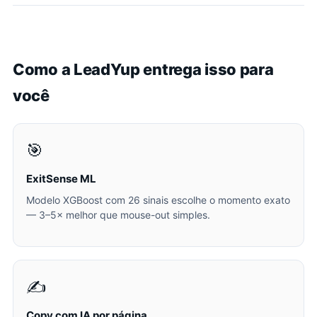
Como a LeadYup entrega isso para
você
🎯
ExitSense ML
Modelo XGBoost com 26 sinais escolhe o momento exato
— 3–5× melhor que mouse-out simples.
✍️
Copy com IA por página