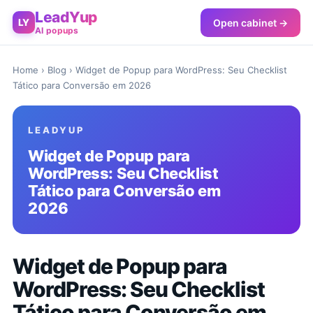
LeadYup
Open cabinet →
LY
AI popups
Home
›
Blog
› Widget de Popup para WordPress: Seu Checklist
Tático para Conversão em 2026
LEADYUP
Widget de Popup para
WordPress: Seu Checklist
Tático para Conversão em
2026
Widget de Popup para
WordPress: Seu Checklist
Tático para Conversão em