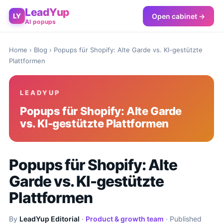
LeadYup
Open cabinet →
LY
AI popups
Home
›
Blog
› Popups für Shopify: Alte Garde vs. KI-gestützte
Plattformen
LEADYUP
Popups für Shopify: Alte Garde
vs. KI-gestützte Plattformen
Popups für Shopify: Alte
Garde vs. KI-gestützte
Plattformen
By
LeadYup Editorial
·
Product & growth team
· Published