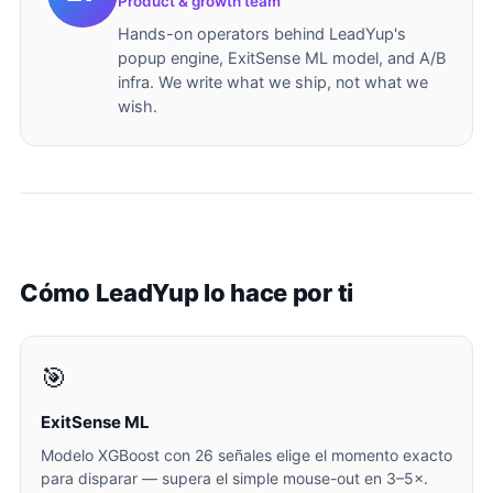
Product & growth team
Hands-on operators behind LeadYup's
popup engine, ExitSense ML model, and A/B
infra. We write what we ship, not what we
wish.
Cómo LeadYup lo hace por ti
🎯
ExitSense ML
Modelo XGBoost con 26 señales elige el momento exacto
para disparar — supera el simple mouse-out en 3–5×.