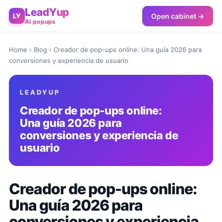
LeadYup
Open cabinet →
LY
AI popups
Home
›
Blog
› Creador de pop-ups online: Una guía 2026 para
conversiones y experiencia de usuario
LEADYUP
Creador de pop-ups online:
Una guía 2026 para
conversiones y experiencia de
usuario
Creador de pop-ups online:
Una guía 2026 para
conversiones y experiencia