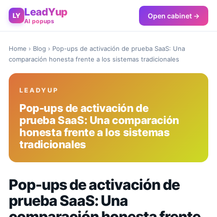
LeadYup
Open cabinet →
LY
AI popups
Home
›
Blog
› Pop-ups de activación de prueba SaaS: Una
comparación honesta frente a los sistemas tradicionales
LEADYUP
Pop-ups de activación de
prueba SaaS: Una comparación
honesta frente a los sistemas
tradicionales
Pop-ups de activación de
prueba SaaS: Una
comparación honesta frente