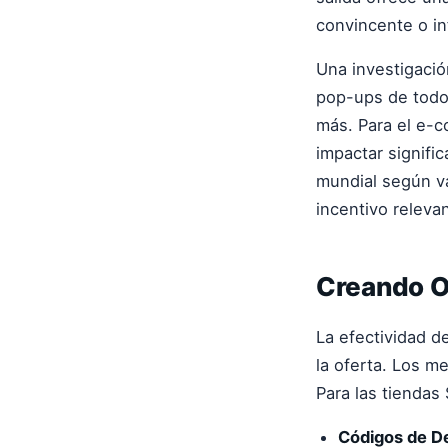
convincente o in
Una investigació
pop-ups de todos
más. Para el e-
impactar signifi
mundial según va
incentivo releva
Creando Of
La efectividad d
la oferta. Los m
Para las tiendas
Códigos de D