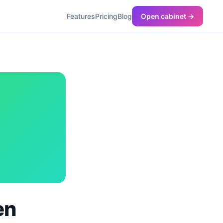
Features
Pricing
Blog
Open cabinet →
en