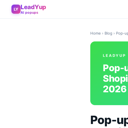
LeadYup
LY
AI popups
Home
›
Blog
› Pop-up
LEADYUP
Pop-u
Shopi
2026
Pop-up