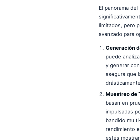
El panorama del
significativamen
limitados, pero
avanzado para op
Generación de
puede analiza
y generar con
asegura que l
drásticament
Muestreo de 
basan en prue
impulsadas po
bandido multi
rendimiento e
estés mostran