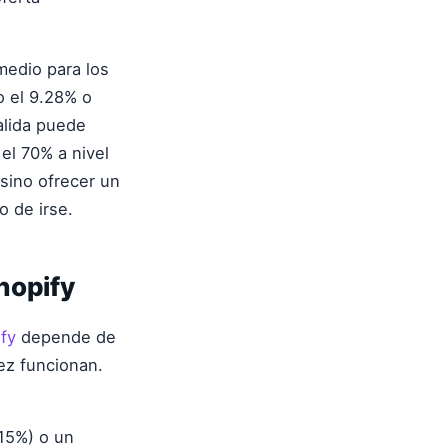
medio para los
o el 9.28% o
alida puede
el 70% a nivel
 sino ofrecer un
o de irse.
hopify
fy
depende de
vez funcionan.
15%) o un