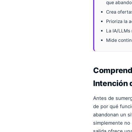
que abando
Crea oferta
Prioriza la 
La IA/LLMs 
Mide contin
Comprendi
Intención 
Antes de sumergi
de por qué func
abandonan un sit
simplemente no 
salida ofrece un