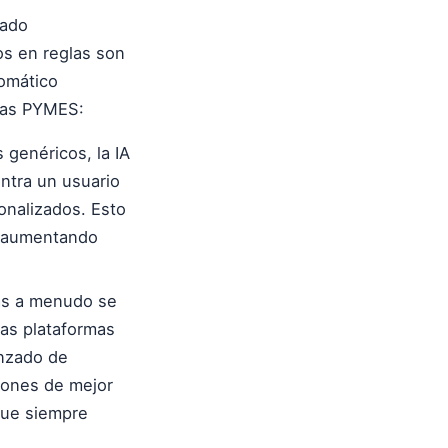
nado
os en reglas son
omático
 las PYMES:
 genéricos, la IA
entra un usuario
onalizados. Esto
o, aumentando
as a menudo se
Las plataformas
anzado de
ciones de mejor
que siempre