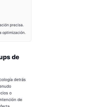
ación precisa.
a optimización.
-ups de
cología detrás
menudo
ecios o
intención de
oferta