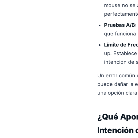
mouse no se a
perfectamente
Pruebas A/B:
que funciona 
Límite de Fre
up. Establece
intención de s
Un error común e
puede dañar la e
una opción clara 
¿Qué Apor
Intención 