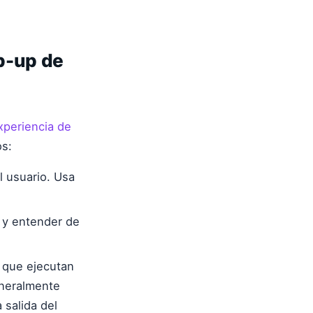
p-up de
xperiencia de
os:
l usuario. Usa
r y entender de
s que ejecutan
eneralmente
 salida del