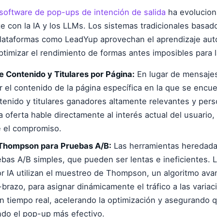
software de pop-ups de intención de salida
ha evolucio
te con la IA y los LLMs. Los sistemas tradicionales basad
 plataformas como LeadYup aprovechan el aprendizaje aut
timizar el rendimiento de formas antes imposibles para
 Contenido y Titulares por Página:
En lugar de mensajes
r el contenido de la página específica en la que se encu
tenido y titulares ganadores altamente relevantes y pers
a oferta hable directamente al interés actual del usuari
e el compromiso.
Thompson para Pruebas A/B:
Las herramientas heredad
bas A/B simples, que pueden ser lentas e ineficientes. 
r IA utilizan el muestreo de Thompson, un algoritmo av
-brazo, para asignar dinámicamente el tráfico a las varia
n tiempo real, acelerando la optimización y asegurando 
do el pop-up más efectivo.