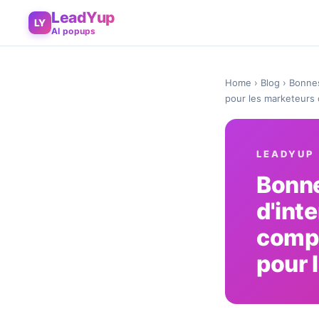
LeadYup
LY
AI popups
Home
›
Blog
› Bonnes
pour les marketeurs
LEADYUP
Bonne
d'inte
compa
pour 