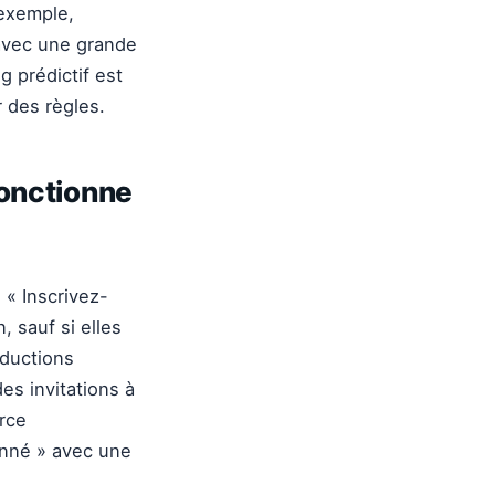
 exemple,
 avec une grande
 prédictif est
r des règles.
fonctionne
« Inscrivez-
 sauf si elles
éductions
es invitations à
rce
onné » avec une