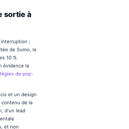
 sortie à
interruption ;
itée de Sumo, le
es 10 %
n évidence la
atégies de pop-
écis et un design
u contenu de la
n, d'un lead
entale
n, et non