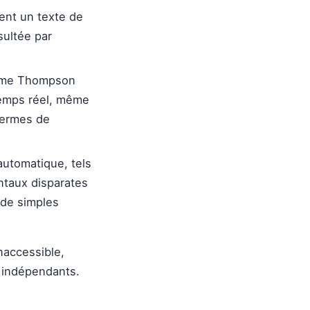
nt un texte de
sultée par
omme Thompson
 temps réel, même
 termes de
utomatique, tels
ntaux disparates
 de simples
naccessible,
 indépendants.