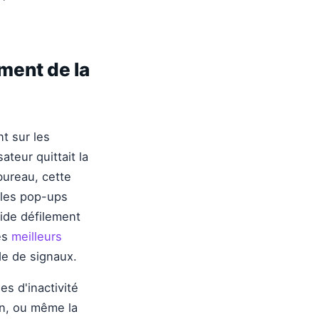
ment de la
t sur les
ateur quittait la
bureau, cette
t les pop-ups
ride défilement
Les
meilleurs
de de signaux.
s d'inactivité
n, ou même la