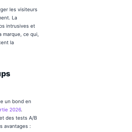
er les visiteurs
ment. La
 intrusives et
la marque, ce qui,
cent la
ups
nte un bond en
ortie 2026
.
et des tests A/B
s avantages :