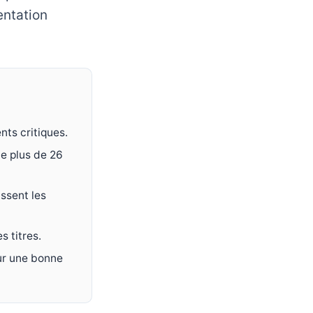
entation
nts critiques.
de plus de 26
ssent les
 titres.
our une bonne