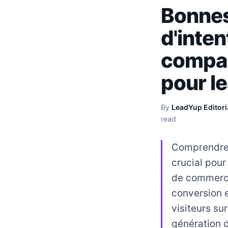
Bonnes
d'inten
compar
pour l
By
LeadYup Editori
read
Comprendre 
crucial pour
de commerce
conversion e
visiteurs sur
génération d