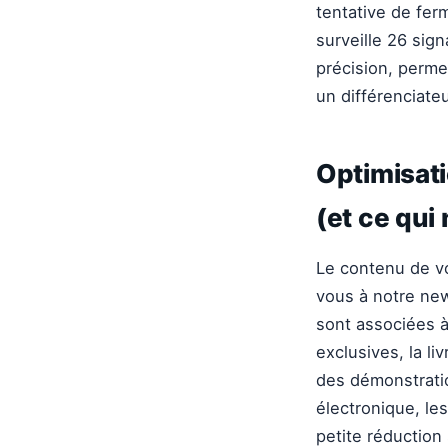
tentative de fe
surveille 26 sig
précision, perme
un différenciate
Optimisati
(et ce qui
Le contenu de vo
vous à notre new
sont associées à
exclusives, la li
des démonstrati
électronique, le
petite réductio