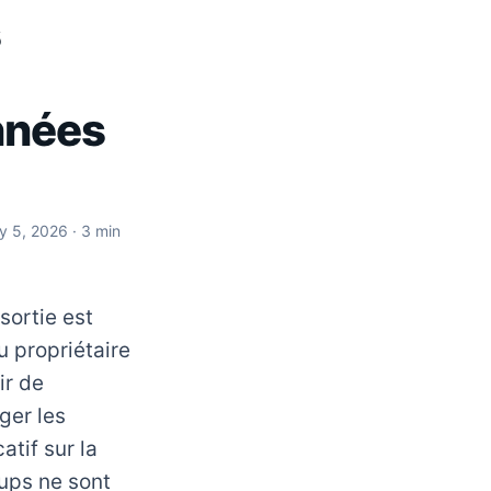
s
nnées
ly 5, 2026
· 3 min
sortie est
 propriétaire
ir de
ger les
atif sur la
-ups ne sont