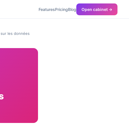
Features
Pricing
Blog
Open cabinet →
 sur les données
s