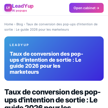
LeadYup
Open cabinet →
LY
AI popups
Home
›
Blog
› Taux de conversion des pop-ups d'intention de
sortie : Le guide 2026 pour les marketeurs
LEADYUP
Taux de conversion des pop-
ups d'intention de sortie : Le
guide 2026 pour les
marketeurs
Taux de conversion des pop-
ups d'intention de sortie : Le
guide 2026 pour les