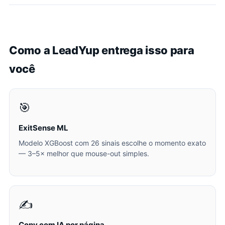
Como a LeadYup entrega isso para
você
🎯
ExitSense ML
Modelo XGBoost com 26 sinais escolhe o momento exato
— 3–5× melhor que mouse-out simples.
✍️
Copy com IA por página