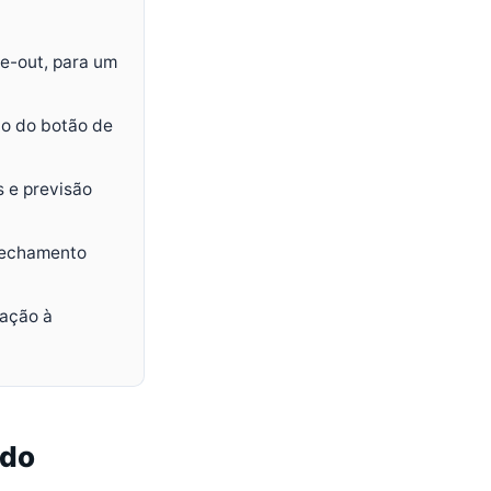
se-out, para um
do do botão de
 e previsão
 fechamento
lação à
 do