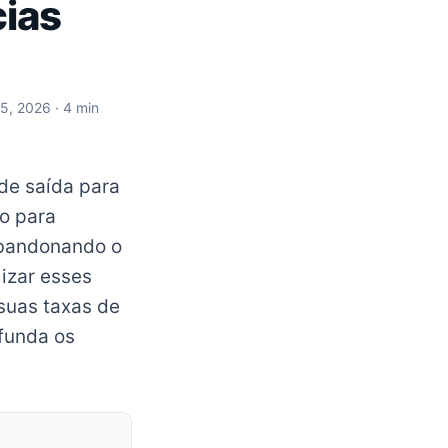
cias
 5, 2026
· 4 min
de saída para
co para
abandonando o
izar esses
suas taxas de
ofunda os