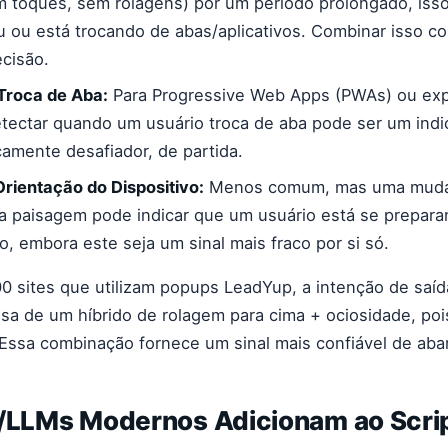
m toques, sem rolagens) por um período prolongado, iss
 ou está trocando de abas/aplicativos. Combinar isso co
cisão.
Troca de Aba:
Para Progressive Web Apps (PWAs) ou exp
tectar quando um usuário troca de aba pode ser um ind
amente desafiador, de partida.
rientação do Dispositivo:
Menos comum, mas uma muda
ra paisagem pode indicar que um usuário está se prepara
o, embora este seja um sinal mais fraco por si só.
0 sites que utilizam popups LeadYup, a intenção de saíd
sa de um híbrido de rolagem para cima + ociosidade, po
Essa combinação fornece um sinal mais confiável de aba
A/LLMs Modernos Adicionam ao Scri