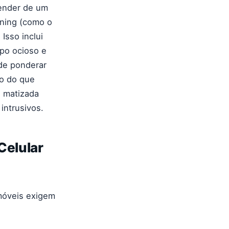
ender de um
rning (como o
Isso inclui
mpo ocioso e
de ponderar
ão do que
 matizada
intrusivos.
Celular
móveis exigem