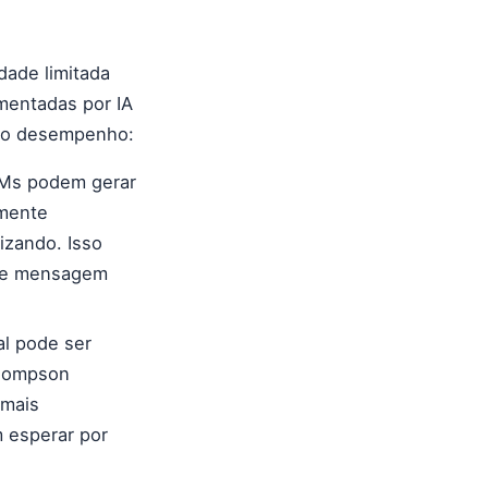
dade limitada
mentadas por IA
e o desempenho:
LMs podem gerar
lmente
izando. Isso
a e mensagem
al pode ser
Thompson
 mais
 esperar por