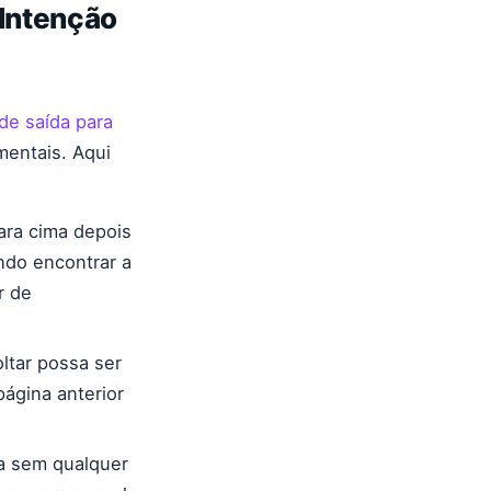
 Intenção
de saída para
entais. Aqui
ara cima depois
ndo encontrar a
r de
ltar possa ser
ágina anterior
a sem qualquer