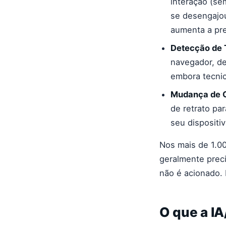
interação (se
se desengajou
aumenta a pre
Detecção de 
navegador, de
embora tecnic
Mudança de O
de retrato pa
seu dispositiv
Nos mais de 1.00
geralmente preci
não é acionado. 
O que a I