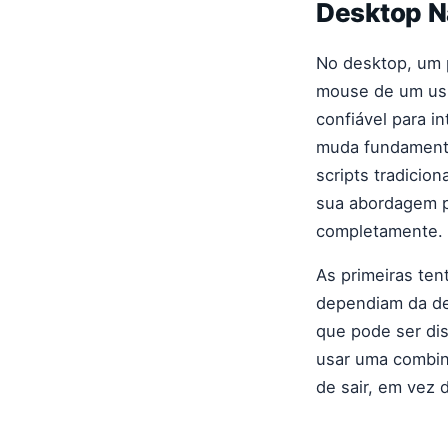
Desktop N
No desktop, um 
mouse de um usuá
confiável para i
muda fundamenta
scripts tradicio
sua abordagem p
completamente.
As primeiras ten
dependiam da det
que pode ser dis
usar uma combin
de sair, em vez