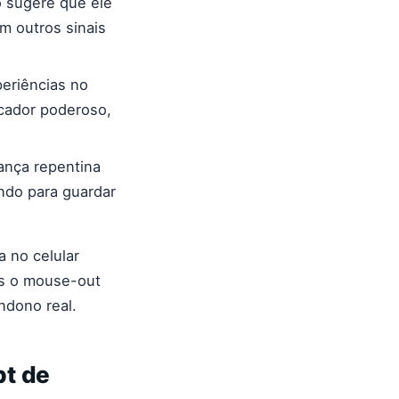
o sugere que ele
m outros sinais
eriências no
icador poderoso,
nça repentina
ndo para guardar
a no celular
is o mouse-out
ndono real.
pt de