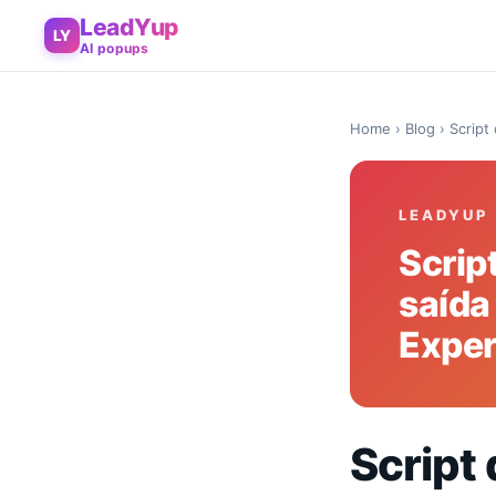
LeadYup
LY
AI popups
Home
›
Blog
› Script
LEADYUP
Scrip
saída
Exper
Script