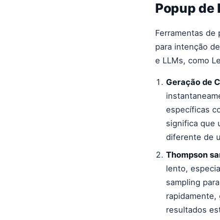
Popup de I
Ferramentas de p
para intenção de
e LLMs, como Le
Geração de C
instantaneam
específicas c
significa qu
diferente de
Thompson sam
lento, espec
sampling para
rapidamente, 
resultados est