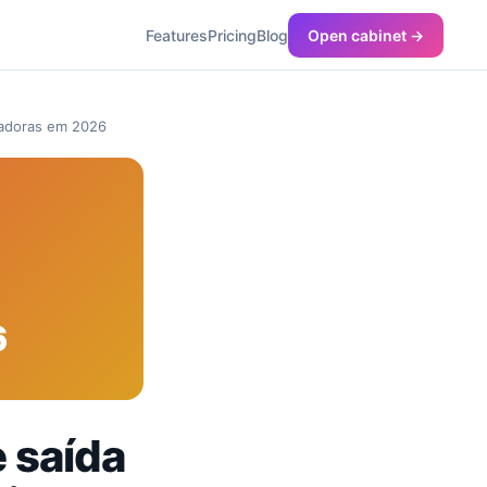
Features
Pricing
Blog
Open cabinet →
ajadoras em 2026
6
 saída