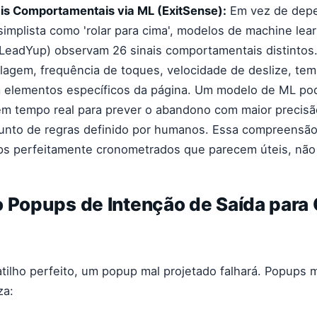
is Comportamentais via ML (ExitSense):
Em vez de dep
 simplista como 'rolar para cima', modelos de machine lea
LeadYup) observam 26 sinais comportamentais distintos. 
lagem, frequência de toques, velocidade de deslize, te
m elementos específicos da página. Um modelo de ML po
em tempo real para prever o abandono com maior precis
unto de regras definido por humanos. Essa compreensão
s perfeitamente cronometrados que parecem úteis, não 
 Popups de Intenção de Saída para 
ilho perfeito, um popup mal projetado falhará. Popups 
za: