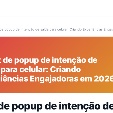
 de popup de intenção de saída para celular: Criando Experiências Eng
t de popup de intenção de
 para celular: Criando
iências Engajadoras em 202
 de popup de intenção de