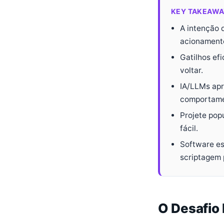
KEY TAKEAWA
A intenção 
acionamento
Gatilhos ef
voltar.
IA/LLMs apr
comportame
Projete pop
fácil.
Software es
scriptagem 
O Desafio 