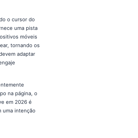
do o cursor do
ornece uma pista
ositivos móveis
ear, tornando os
g devem adaptar
engaje
entemente
po na página, o
ave em 2026 é
m uma intenção